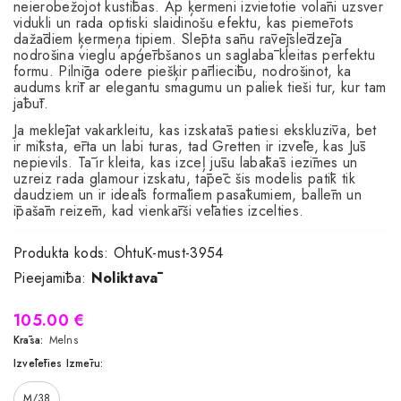
neierobežojot kustības. Ap ķermeni izvietotie volāni uzsver
vidukli un rada optiski slaidinošu efektu, kas piemērots
dažādiem ķermeņa tipiem. Slēpta sānu rāvējslēdzēja
nodrošina vieglu apģērbšanos un saglabā kleitas perfektu
formu. Pilnīga odere piešķir pārliecību, nodrošinot, ka
audums krīt ar elegantu smagumu un paliek tieši tur, kur tam
jābūt.
Ja meklējat vakarkleitu, kas izskatās patiesi ekskluzīva, bet
ir mīksta, ērta un labi turas, tad Gretten ir izvēle, kas Jūs
nepievils. Tā ir kleita, kas izceļ jūsu labākās iezīmes un
uzreiz rada glamour izskatu, tāpēc šis modelis patīk tik
daudziem un ir ideāls formāliem pasākumiem, ballēm un
īpašām reizēm, kad vienkārši vēlaties izcelties.
Produkta kods:
OhtuK-must-3954
Pieejamība:
Noliktavā
105.00 €
Krāsa:
Melns
Izvēlēties Izmēru:
M/38