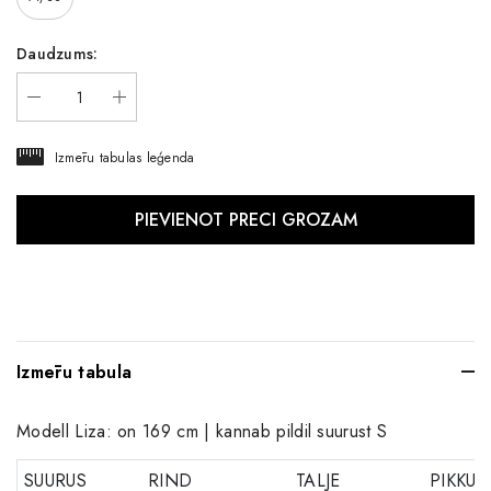
Daudzums:
Izmēru tabulas leģenda
Izmēru tabula
Modell Liza: on 169 cm | kannab pildil suurust S
SUURUS
RIND
TALJE
PIKKUS