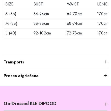
SIZE
BUST
WAIST
LENGT
S (36)
84-94cm
64-70cm
170cm
M (38)
88-98cm
68-74cm
170cm
L (40)
92-102cm
72-78cm
170cm
Transports
Preces atgriešana
Mēs saprotam, ka dažkārt pasūtītie apģērbi var jūs neatstāt
iespaidu, kad tos pielaikojat. Neuztraucieties, jūs varat
atgriezt mums visus produktus, kurus nevēlaties paturēt.
GetDressed KLEIDIPOOD
Tomēr mēs lūdzam jūs ievērot šādus nosacījumus: