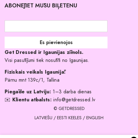
ABONĒJIET MŪSU BIĻETENU
Atgriešanas politika
Līgavas družiņu kleitas
Veikali
Par mani
Get Dressed ir Igaunijas zīmols.
Kāpēc izvēlēties mūs?
Visi pasūtījumi tiek nosūtīti no Igaunijas.
Fiziskais veikals Igaunijā:
Pärnu mnt 139c/1, Tallina
Piegāde uz Latviju:
1–3 darba dienas
✉️
Klientu atbalsts:
info@getdressed.lv
© GETDRESSED
LATVIEŠU
/
EESTI KEELES
/
ENGLISH