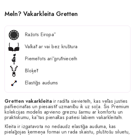
Meln? Vakarkleita Gretten
Ražots Eiropā
Valkāt ar vai bez krūštura
Piemērots arī grūtniecēm
Bloķēt
Elastīgs audums
Gretten vakarkleita
ir radīta sievietēm, kas vēlas justies
pārliecinātas un piesaistīt uzmanību ik uz soļa. Šis Premium
kolekcijas modelis apvieno greznu šarmu ar komfortu un
praktiskumu, kā tas pienākas patiesi labiem vakarkleitām.
Kleita ir izgatavota no nedaudz elastīga auduma, kas
pielāgojas ķermeņa formai un rada skaistu, plūstošu siluetu,