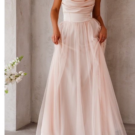
Midi kleitas
Vakarkleitas
Maxi kleitas
Skater kleitas
Mini kleitas
Adīt kleitas