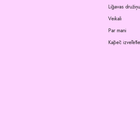
Līgavas družiņu
Veikali
Par mani
Kāpēc izvēlēti