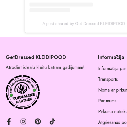
A post shared by Get Dressed KLEIDIPOOD 
GetDressed KLEIDIPOOD
Informācija
Atrodiet ideālu kleitu katram gadījumam!
Informācija par
Transports
Noma ar pirkum
Par mums
Pirkuma noteik
Atgriešanas pol