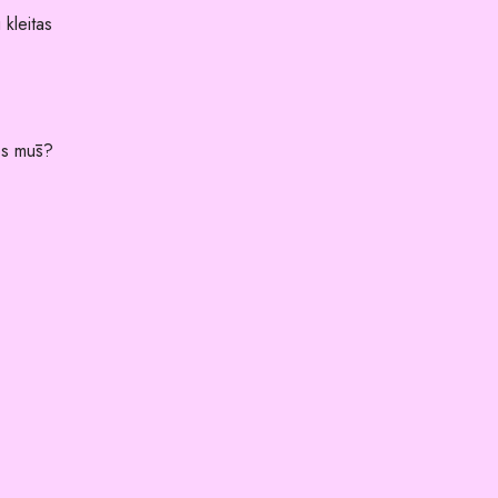
 kleitas
es mūs?