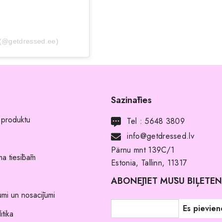
(@getdressed.ee)
Sazināties
 produktu
Tel :
5648 3809
info@getdressed.lv
Pärnu mnt 139C/1
a tiesībām
Estonia, Tallinn, 11317
ABONĒJIET MŪSU BIĻETE
umi un nosacījumi
itika