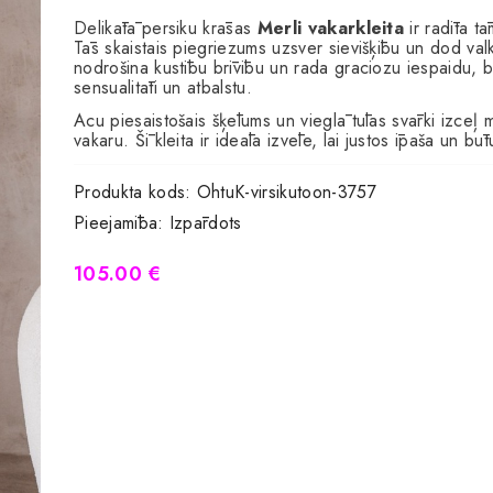
Delikātā persiku krāsas
Merli vakarkleita
ir radīta t
Tās skaistais piegriezums uzsver sievišķību un dod valkā
nodrošina kustību brīvību un rada graciozu iespaidu, b
sensualitāti un atbalstu.
Acu piesaistošais šķēlums un vieglā tūlas svārki izceļ 
vakaru. Šī kleita ir ideāla izvēle, lai justos īpaša un b
Produkta kods:
OhtuK-virsikutoon-3757
Pieejamība:
Izpārdots
105.00 €