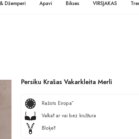
 & Džemperi
Apavi
Bikses
VIRSJAKAS
Tre
PASŪTĪT TŪLĪT! Prece tiks piegādāta 1-3 dienu laikā.
Kurpes
Džinsi
Jakas
Zābaki
Žaketes
Balerīnas
Sandales
Persiku Krāsas Vakarkleita Merli
Ražots Eiropā
Valkāt ar vai bez krūštura
Bloķēt