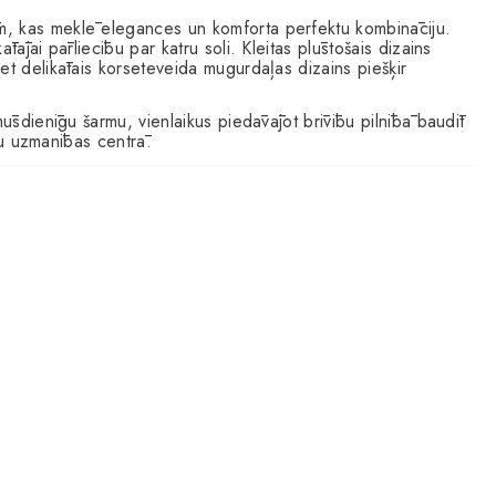
ām, kas meklē elegances un komforta perfektu kombināciju.
tājai pārliecību par katru soli. Kleitas plūstošais dizains
et delikātais korseteveida mugurdaļas dizains piešķir
mūsdienīgu šarmu, vienlaikus piedāvājot brīvību pilnībā baudīt
ūtu uzmanības centrā.