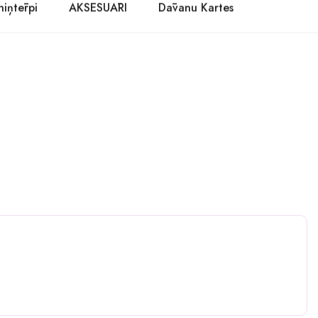
niņtērpi
AKSESUĀRI
Dāvanu Kartes