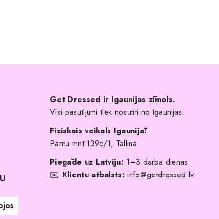
Get Dressed ir Igaunijas zīmols.
Visi pasūtījumi tiek nosūtīti no Igaunijas.
Fiziskais veikals Igaunijā:
Pärnu mnt 139c/1, Tallina
Piegāde uz Latviju:
1–3 darba dienas
✉️
Klientu atbalsts:
info@getdressed.lv
NU