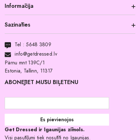
Informācija
Sazināties
Informācija par produktu
Transports
Tel :
5648 3809
Noma ar pirkuma tiesībām
info@getdressed.lv
Par mums
Pärnu mnt 139C/1
Estonia, Tallinn, 11317
Pirkuma noteikumi un nosacījumi
ABONĒJIET MŪSU BIĻETENU
Atgriešanas politika
Līgavas družiņu kleitas
Veikali
Par mani
Get Dressed ir Igaunijas zīmols.
Kāpēc izvēlēties mūs?
Visi pasūtījumi tiek nosūtīti no Igaunijas.