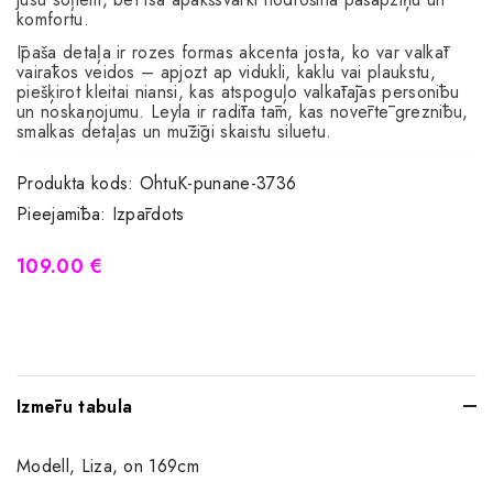
komfortu.
Īpaša detaļa ir rozes formas akcenta josta, ko var valkāt
vairākos veidos – apjozt ap vidukli, kaklu vai plaukstu,
piešķirot kleitai niansi, kas atspoguļo valkātājas personību
un noskaņojumu. Leyla ir radīta tām, kas novērtē greznību,
smalkas detaļas un mūžīgi skaistu siluetu.
Produkta kods:
OhtuK-punane-3736
Pieejamība:
Izpārdots
109.00 €
Izmēru tabula
Modell, Liza, on 169cm