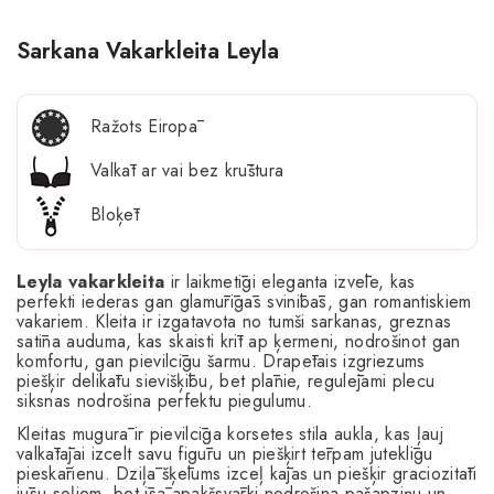
Sarkana Vakarkleita Leyla
Ražots Eiropā
Valkāt ar vai bez krūštura
Bloķēt
Leyla vakarkleita
ir laikmetīgi eleganta izvēle, kas
perfekti iederas gan glamūrīgās svinībās, gan romantiskiem
vakariem. Kleita ir izgatavota no tumši sarkanas, greznas
satīna auduma, kas skaisti krīt ap ķermeni, nodrošinot gan
komfortu, gan pievilcīgu šarmu. Drapētais izgriezums
piešķir delikātu sievišķību, bet plānie, regulējami plecu
siksnas nodrošina perfektu piegulumu.
Kleitas mugurā ir pievilcīga korsetes stila aukla, kas ļauj
valkātājai izcelt savu figūru un piešķirt tērpam juteklīgu
pieskārienu. Dziļā šķēlums izceļ kājas un piešķir graciozitāti
jūsu soļiem, bet īsā apakšsvārki nodrošina pašapziņu un