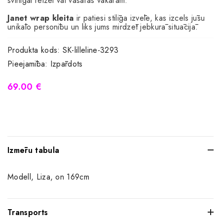
svinīgai reizei vai vasaras vakaram.
Janet wrap kleita
ir patiesi stilīga izvēle, kas izcels jūsu
unikālo personību un liks jums mirdzēt jebkurā situācijā.
Produkta kods:
SK-lilleline-3293
Pieejamība:
Izpārdots
69.00 €
Izmēru tabula
Modell, Liza, on 169cm
Transports