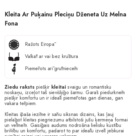
Kleita Ar Puķainu Pleciņu Dženeta Uz Melna
Fona
Ražots Eiropā
Valkāt ar vai bez krūštura
Piemērots arī grūtniecēm
Ziedu
raksts
piešķir
kleitai
svaigu un romantisku
noskaņu, izceļot tās sievišķīgo šarmu. Garās piedurknēm
piešķir komfortu un ir ideāli piemērotas gan dienas, gan
vakara tērpiem.
Kleitas īpaša iezīme ir sānu siksnas dizains, kas ļauj
pielāgot kleitas piegriezumu atbilstoši jūsu ķermeņa formai
un vēlmēm. Gaisīgais audums nodrošina lielisku kustību
brīvību un komfortu, padarot to par ideālu izvēli jebkurai