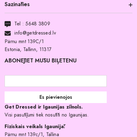
Sazināties
Informācija par produktu
Transports
Tel :
5648 3809
Noma ar pirkuma tiesībām
info@getdressed.lv
Par mums
Pärnu mnt 139C/1
Estonia, Tallinn, 11317
Pirkuma noteikumi un nosacījumi
ABONĒJIET MŪSU BIĻETENU
Atgriešanas politika
Līgavas družiņu kleitas
Veikali
Par mani
Get Dressed ir Igaunijas zīmols.
Kāpēc izvēlēties mūs?
Visi pasūtījumi tiek nosūtīti no Igaunijas.
Fiziskais veikals Igaunijā:
Pärnu mnt 139c/1, Tallina