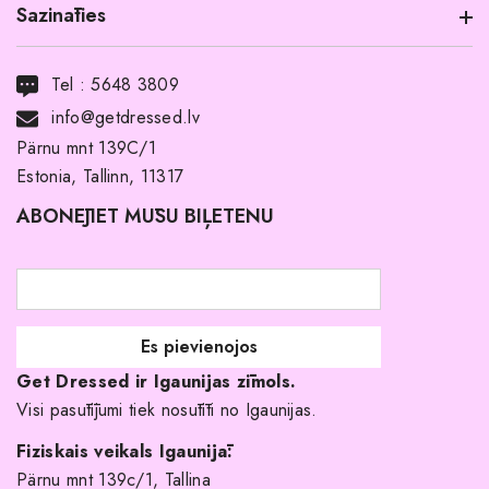
Sazināties
Informācija par produktu
Transports
Tel :
5648 3809
Noma ar pirkuma tiesībām
info@getdressed.lv
Par mums
Pärnu mnt 139C/1
Estonia, Tallinn, 11317
Pirkuma noteikumi un nosacījumi
ABONĒJIET MŪSU BIĻETENU
Atgriešanas politika
Līgavas družiņu kleitas
Veikali
Par mani
Get Dressed ir Igaunijas zīmols.
Kāpēc izvēlēties mūs?
Visi pasūtījumi tiek nosūtīti no Igaunijas.
Fiziskais veikals Igaunijā:
Pärnu mnt 139c/1, Tallina