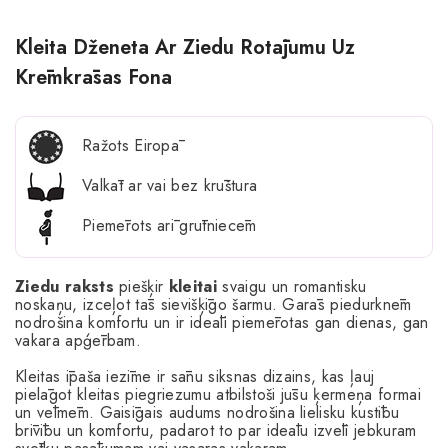
Kleita Dženeta Ar Ziedu Rotājumu Uz
Krēmkrāsas Fona
Ražots Eiropā
Valkāt ar vai bez krūštura
Piemērots arī grūtniecēm
Ziedu
raksts
piešķir
kleitai
svaigu un romantisku
noskaņu, izceļot tās sievišķīgo šarmu. Garās piedurknēm
nodrošina komfortu un ir ideāli piemērotas gan dienas, gan
vakara apģērbam.
Kleitas īpaša iezīme ir sānu siksnas dizains, kas ļauj
pielāgot kleitas piegriezumu atbilstoši jūsu ķermeņa formai
un vēlmēm. Gaisīgais audums nodrošina lielisku kustību
brīvību un komfortu, padarot to par ideālu izvēli jebkuram