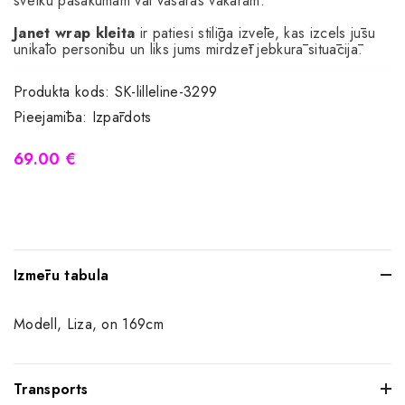
svētku pasākumam vai vasaras vakaram.
Janet wrap kleita
ir patiesi stilīga izvēle, kas izcels jūsu
unikālo personību un liks jums mirdzēt jebkurā situācijā.
Produkta kods:
SK-lilleline-3299
Pieejamība:
Izpārdots
69.00 €
Izmēru tabula
Modell, Liza, on 169cm
Transports