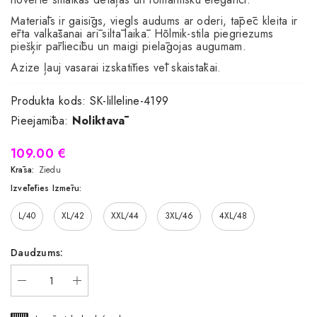
Materiāls ir gaisīgs, viegls audums ar oderi, tāpēc kleita ir
ērta valkāšanai arī siltā laikā. Hõlmik-stila piegriezums
piešķir pārliecību un maigi pielāgojas augumam.
Azize ļauj vasarai izskatīties vēl skaistākai.
Produkta kods:
SK-lilleline-4199
Pieejamība:
Noliktavā
109.00 €
Krāsa:
Ziedu
Izvēlēties Izmēru:
L/40
XL/42
XXL/44
3XL/46
4XL/48
Daudzums: