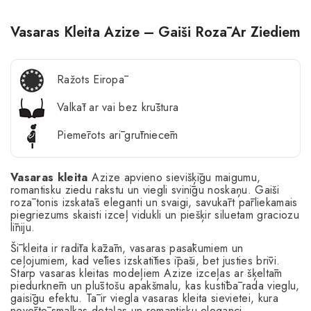
Vasaras Kleita Azize – Gaiši Rozā Ar Ziediem
Ražots Eiropā
Valkāt ar vai bez krūštura
Piemērots arī grūtniecēm
Vasaras
kleita
Azize apvieno sievišķīgu maigumu,
romantisku ziedu rakstu un viegli svinīgu noskaņu. Gaiši
rozā tonis izskatās eleganti un svaigi, savukārt pārliekamais
piegriezums skaisti izceļ vidukli un piešķir siluetam graciozu
līniju.
Šī kleita ir radīta kāzām, vasaras pasākumiem un
ceļojumiem, kad vēlies izskatīties īpaši, bet justies brīvi.
Starp vasaras kleitas modeļiem Azize izceļas ar šķeltām
piedurknēm un plūstošu apakšmalu, kas kustībā rada vieglu,
gaisīgu efektu. Tā ir viegla vasaras kleita sievietei, kura
novērtē smalkas detaļas un romantisku eleganci.