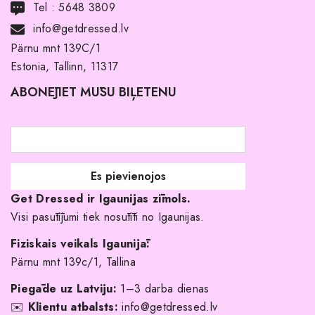
Tel :
5648 3809
Noma ar pirkuma tiesībām
info@getdressed.lv
Par mums
Pärnu mnt 139C/1
Estonia, Tallinn, 11317
Pirkuma noteikumi un nosacījumi
ABONĒJIET MŪSU BIĻETENU
Atgriešanas politika
Līgavas družiņu kleitas
Veikali
Par mani
Get Dressed ir Igaunijas zīmols.
Kāpēc izvēlēties mūs?
Visi pasūtījumi tiek nosūtīti no Igaunijas.
Fiziskais veikals Igaunijā:
Pärnu mnt 139c/1, Tallina
Piegāde uz Latviju:
1–3 darba dienas
✉️
Klientu atbalsts:
info@getdressed.lv