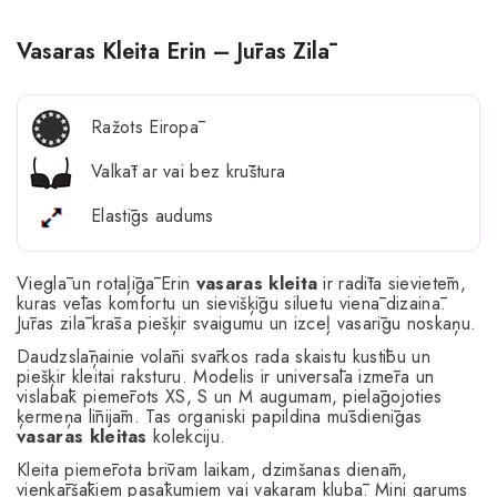
Vasaras Kleita Erin – Jūras Zilā
Ražots Eiropā
Valkāt ar vai bez krūštura
Elastīgs audums
Vieglā un rotaļīgā Erin
vasaras kleita
ir radīta sievietēm,
kuras vēlas komfortu un sievišķīgu siluetu vienā dizainā.
Jūras zilā krāsa piešķir svaigumu un izceļ vasarīgu noskaņu.
Daudzslāņainie volāni svārkos rada skaistu kustību un
piešķir kleitai raksturu. Modelis ir universāla izmēra un
vislabāk piemērots XS, S un M augumam, pielāgojoties
ķermeņa līnijām. Tas organiski papildina mūsdienīgas
vasaras kleitas
kolekciju.
Kleita piemērota brīvam laikam, dzimšanas dienām,
vienkāršākiem pasākumiem vai vakaram klubā. Mini garums