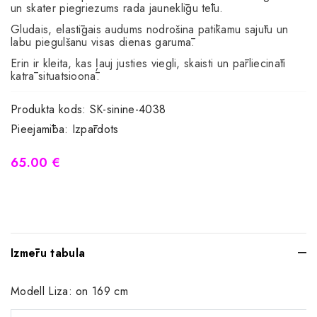
un skater piegriezums rada jauneklīgu tēlu.
Gludais, elastīgais audums nodrošina patīkamu sajūtu un
labu piegulšanu visas dienas garumā.
Erin ir kleita, kas ļauj justies viegli, skaisti un pārliecināti
katrā situatsioonā.
Produkta kods:
SK-sinine-4038
Pieejamība:
Izpārdots
65.00 €
Izmēru tabula
Modell Liza: on 169 cm