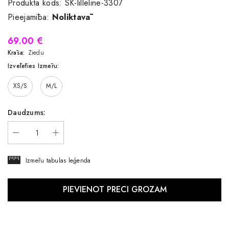
Produkta kods:
SK-lilleline-3307
Pieejamība:
Noliktavā
69.00 €
Krāsa:
Ziedu
Izvēlēties Izmēru:
XS/S
M/L
Daudzums:
Izmēru tabulas leģenda