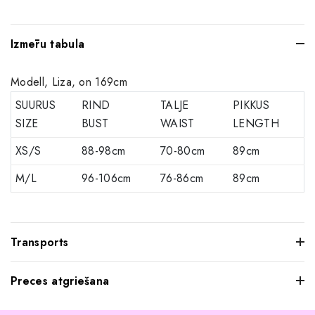
Izmēru tabula
Modell, Liza, on 169cm
SUURUS
RIND
TALJE
PIKKUS
SIZE
BUST
WAIST
LENGTH
XS/S
88-98cm
70-80cm
89cm
M/L
96-106cm
76-86cm
89cm
Transports
Preces atgriešana