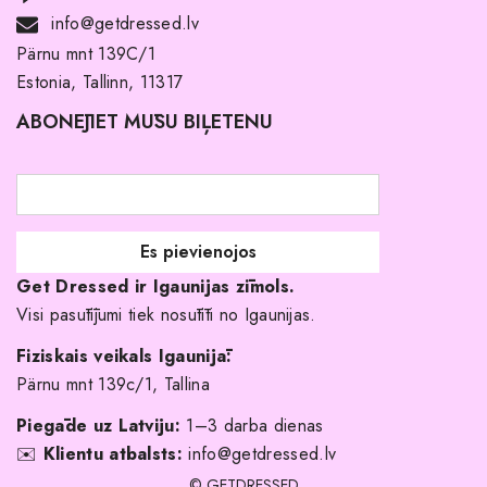
Noma ar pirkuma tiesībām
info@getdressed.lv
Par mums
Pärnu mnt 139C/1
Estonia, Tallinn, 11317
Pirkuma noteikumi un nosacījumi
ABONĒJIET MŪSU BIĻETENU
Atgriešanas politika
Līgavas družiņu kleitas
Veikali
Par mani
Get Dressed ir Igaunijas zīmols.
Kāpēc izvēlēties mūs?
Visi pasūtījumi tiek nosūtīti no Igaunijas.
Fiziskais veikals Igaunijā:
Pärnu mnt 139c/1, Tallina
Piegāde uz Latviju:
1–3 darba dienas
✉️
Klientu atbalsts:
info@getdressed.lv
© GETDRESSED