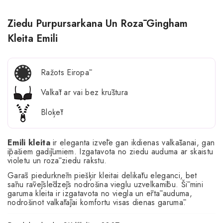
Ziedu Purpursarkana Un Rozā Gingham
Kleita Emili
Ražots Eiropā
Valkāt ar vai bez krūštura
Bloķēt
Emili kleita
ir eleganta izvēle gan ikdienas valkāšanai, gan
īpašiem gadījumiem. Izgatavota no ziedu auduma ar skaistu
violetu un rozā ziedu rakstu.
Garās piedurknēm piešķir kleitai delikātu eleganci, bet
sānu rāvējslēdzējs nodrošina vieglu uzvelkamību. Šī mini
garuma kleita ir izgatavota no viegla un ērtā auduma,
nodrošinot valkātājai komfortu visas dienas garumā.