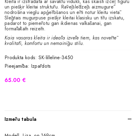
Kleita ir izstrādāta ar savāktu vidukli, kas skaisti izceļ figūru
un piešķir kleitai struktūru. Rāvējslēdzējs aizmugurē
nodrošina vieglu apģērbšanos un ērti notur kleitu vietā.
Slēgtais mugurpuse piešķir kleitai klasisku un tīru izskatu,
padarot to piemērotu gan ikdienas valkāšanai, gan
formālākām reizēm.
Kaia vasaras kleita ir ideāla izvēle tiem, kas novērtē
kvalitāti, komfortu un nemainīgu stilu.
Produkta kods:
SK-lilleline-3450
Pieejamība:
Izpārdots
65.00 €
Izmēru tabula
Modell, Liza, on 169cm