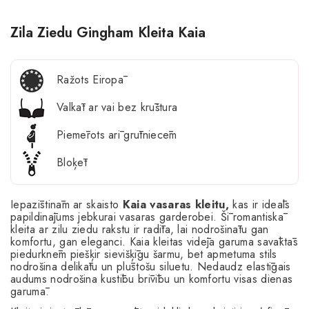
Zila Ziedu Gingham Kleita Kaia
Ražots Eiropā
Valkāt ar vai bez krūštura
Piemērots arī grūtniecēm
Bloķēt
Iepazīstinām ar skaisto
Kaia vasaras kleitu,
kas ir ideāls
papildinājums jebkurai vasaras garderobei. Šī romantiskā
kleita ar zilu ziedu rakstu ir radīta, lai nodrošinātu gan
komfortu, gan eleganci. Kaia kleitas vidēja garuma savāktās
piedurknēm piešķir sievišķīgu šarmu, bet apmetuma stils
nodrošina delikātu un plūstošu siluetu. Nedaudz elastīgais
audums nodrošina kustību brīvību un komfortu visas dienas
garumā.