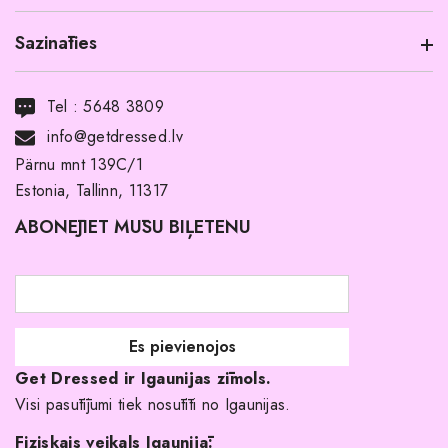
Sazināties
Informācija par produktu
Transports
Tel :
5648 3809
Noma ar pirkuma tiesībām
info@getdressed.lv
Par mums
Pärnu mnt 139C/1
Estonia, Tallinn, 11317
Pirkuma noteikumi un nosacījumi
ABONĒJIET MŪSU BIĻETENU
Atgriešanas politika
Līgavas družiņu kleitas
Veikali
Par mani
Get Dressed ir Igaunijas zīmols.
Kāpēc izvēlēties mūs?
Visi pasūtījumi tiek nosūtīti no Igaunijas.
Fiziskais veikals Igaunijā: