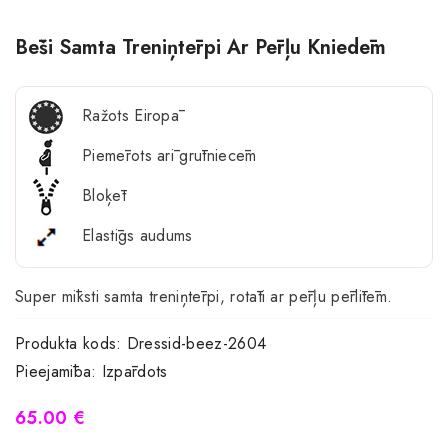
Bēši Samta Treniņtērpi Ar Pērļu Kniedēm
Ražots Eiropā
Piemērots arī grūtniecēm
Bloķēt
Elastīgs audums
Super mīksti samta treniņtērpi, rotāti ar pērļu pērlītēm.
Produkta kods:
Dressid-beez-2604
Pieejamība:
Izpārdots
65.00 €