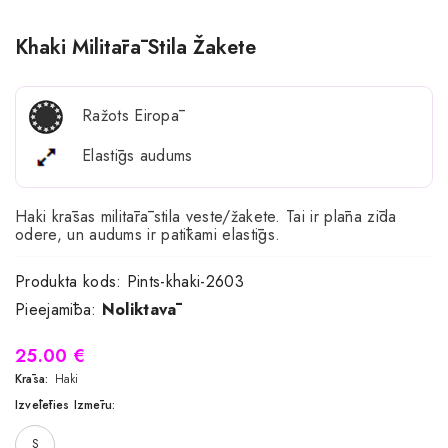
Khaki Militārā Stila Žakete
Ražots Eiropā
Elastīgs audums
Haki krāsas militārā stila veste/žakete. Tai ir plāna zīda
odere, un audums ir patīkami elastīgs.
Produkta kods:
Pints-khaki-2603
Pieejamība:
Noliktavā
25.00 €
Krāsa:
Haki
Izvēlēties Izmēru:
S