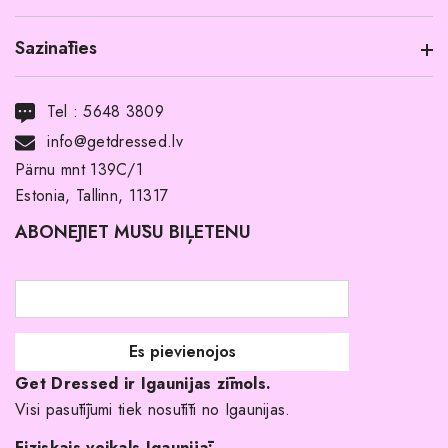
Sazināties
Informācija par produktu
Transports
Tel :
5648 3809
Noma ar pirkuma tiesībām
info@getdressed.lv
Par mums
Pärnu mnt 139C/1
Estonia, Tallinn, 11317
Pirkuma noteikumi un nosacījumi
ABONĒJIET MŪSU BIĻETENU
Atgriešanas politika
Līgavas družiņu kleitas
Veikali
Par mani
Get Dressed ir Igaunijas zīmols.
Kāpēc izvēlēties mūs?
Visi pasūtījumi tiek nosūtīti no Igaunijas.
Fiziskais veikals Igaunijā: