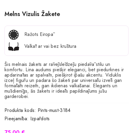
Melns Vizulis Žakete
Ražots Eiropā
Valkāt ar vai bez krūštura
Šis melnais žakets ar rāvējslēdzēju piedāvā stilu un
komfortu. Lina audums piešķir eleganci, bet piedurknes ir
apdarinātas ar spalvām, piešķirot īpašu akcentu. Viduklis
izceļ figūru un padara šo žaketi par universālu izvēli gan
formālām reizēm, gan ikdienas valkāšanai. Elegants un
mūsdienīgs, šis žakets ir ideāls papildinājums jūsu
garderobei.
Produkta kods:
Pints-must-3184
Pieejamība:
Izpārdots
75.00 €