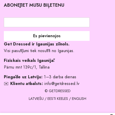
ABONĒJIET MŪSU BIĻETENU
Atgriešanas politika
Līgavas družiņu kleitas
Veikali
Par mani
Get Dressed ir Igaunijas zīmols.
Kāpēc izvēlēties mūs?
Visi pasūtījumi tiek nosūtīti no Igaunijas.
Fiziskais veikals Igaunijā:
Pärnu mnt 139c/1, Tallina
Piegāde uz Latviju:
1–3 darba dienas
✉️
Klientu atbalsts:
info@getdressed.lv
© GETDRESSED
LATVIEŠU
/
EESTI KEELES
/
ENGLISH