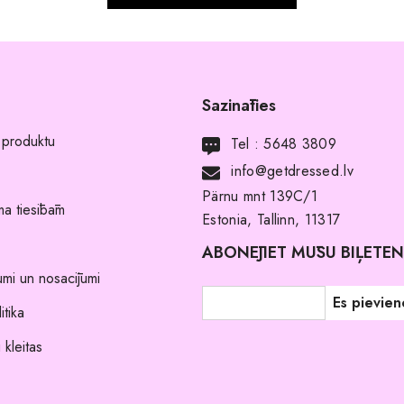
Sazināties
 produktu
Tel :
5648 3809
info@getdressed.lv
Pärnu mnt 139C/1
a tiesībām
Estonia, Tallinn, 11317
ABONĒJIET MŪSU BIĻETE
umi un nosacījumi
itika
 kleitas