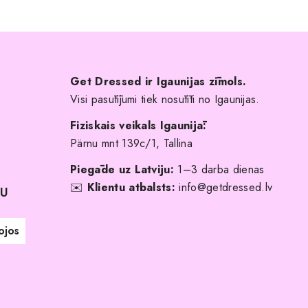
Get Dressed ir Igaunijas zīmols.
Visi pasūtījumi tiek nosūtīti no Igaunijas.
Fiziskais veikals Igaunijā:
Pärnu mnt 139c/1, Tallina
Piegāde uz Latviju:
1–3 darba dienas
✉️
Klientu atbalsts:
info@getdressed.lv
NU