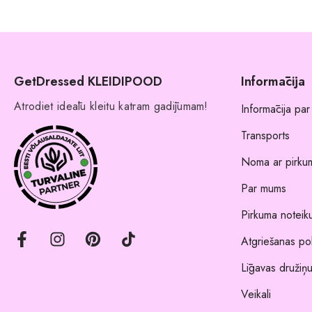
GetDressed KLEIDIPOOD
Informācija
Atrodiet ideālu kleitu katram gadījumam!
Informācija par
Transports
Noma ar pirkum
Par mums
Pirkuma noteik
Atgriešanas pol
Līgavas družiņu
Veikali