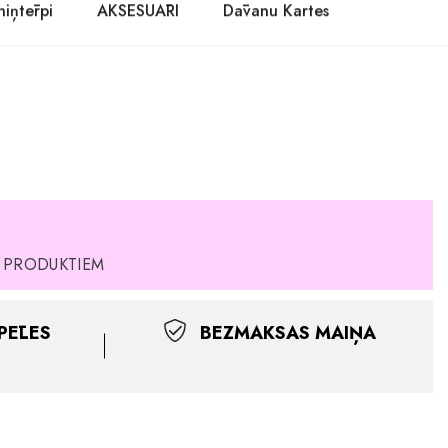
niņtērpi
AKSESUĀRI
Dāvanu Kartes
M PRODUKTIEM
PĒLES
BEZMAKSAS MAIŅA