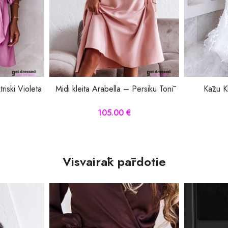
triski Violeta
Midi kleita Arabella – Persiku Tonī
Kāzu Kl
105.00 €
Visvairāk pārdotie