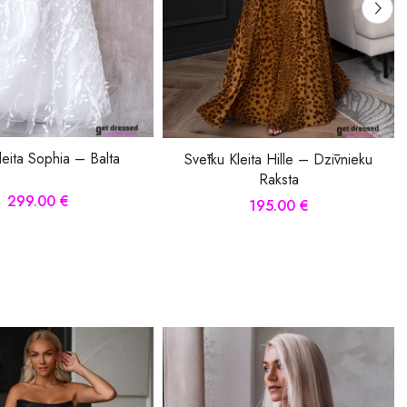
eita Sophia – Balta
Svētku Kleita Hille – Dzīvnieku
Raksta
299.00 €
195.00 €