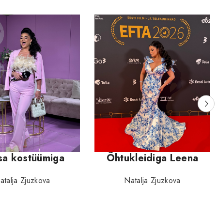
sa kostüümiga
Õhtukleidiga Leena
atalja Zjuzkova
Natalja Zjuzkova