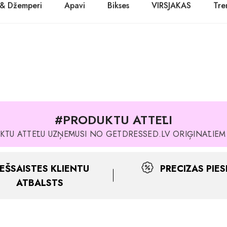
 & Džemperi
Apavi
Bikses
VIRSJAKAS
Tre
PASŪTĪT TŪLĪT! Prece tiks piegādāta 1-3 dienu laikā.
Kurpes
Džinsi
Jakas
Zābaki
Žaketes
Balerīnas
Sandales
#PRODUKTU ATTĒLI
KTU ATTĒLU UZŅĒMUSI NO GETDRESSED.LV ORIĢINĀLIE
IEŠSAISTES KLIENTU
PRECĪZAS PIES
ATBALSTS