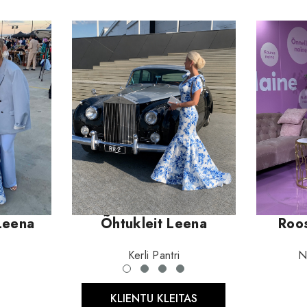
Leena
Õhtukleit Leena
Roo
Kerli Pantri
N
KLIENTU KLEITAS