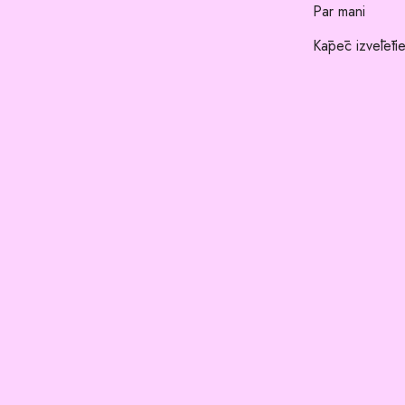
Par mani
Kāpēc izvēlēti