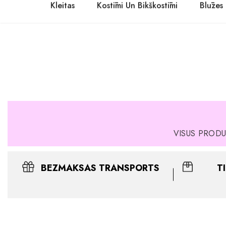
Kleitas
Kostīmi Un Bikškostīmi
Blūzes
ET
EN
Svētku kleitas
LV
Kāzu kleitas
Blazer kleitas
Spīdīgas kleitas
VISUS PRODU
Izlaiduma kleitas
Līgavu māsas kleitas
BEZMAKSAS TRANSPORTS
T
Kreklu kleitas
Vasaras kleitas
Lielie izmēri kleitas